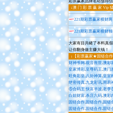
彩票赢家品牌名站值得信
↓澳 门 彩 票 赢 家 Vip 
221期彩票赢家横财
221期彩票赢家横财
大家有目共睹了本料真假
让你翻身做主赚大钱！
↓【彩票赢家★固链合作
财神爷网
.
观音救世
.
澳彩
皇家博彩
.
至尊码王
.
澳门
旺角彩皇
.
八卦神算
.
皇室
绝密传真
.
九龙彩讯
.
周易
⑥合码王
.
快富半波
.
老李
白姐财富
.
杀庄六码
.
澳彩
固链合作
.
固链合作
.
固链
固链合作
.
固链合作
.
固链