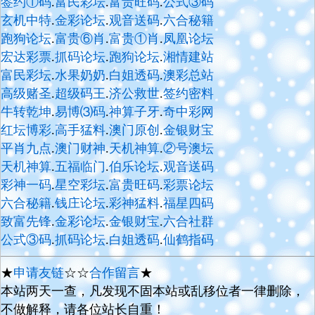
签约①码
.
富民彩坛
.
富贵旺码
.
公式③码
玄机中特
.
金彩论坛
.
观音送码
.
六合秘籍
跑狗论坛
.
富贵⑥肖
.
富贵①肖
.
凤凰论坛
宏达彩票
.
抓码论坛
.
跑狗论坛
.
湘情建站
富民彩坛
.
水果奶奶
.
白姐透码
.
澳彩总站
高级赌圣
.
超级码王
.
济公救世
.
签约密料
牛转乾坤
.
易博⑶码
.
神算子牙
.
奇中彩网
红坛博彩
.
高手猛料
.
澳门原创
.
金银财宝
平肖九点
.
澳门财神
.
天机神算
.
②号澳坛
天机神算
.
五福临门
.
伯乐论坛
.
观音送码
彩神一码
.
星空彩坛
.
富贵旺码
.
彩票论坛
六合秘籍
.
钱庄论坛
.
彩神猛料
.
福星四码
致富先锋
.
金彩论坛
.
金银财宝
.
六合社群
公式③码
.
抓码论坛
.
白姐透码
.
仙鹤指码
★
申请友链
☆☆
合作留言
★
本站两天一查，凡发现不固本站或乱移位者一律删除，
不做解释，请各位站长自重！