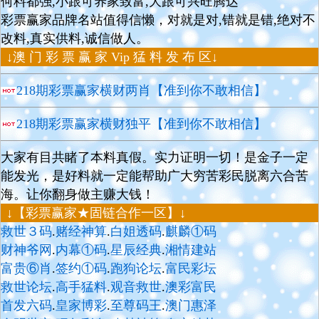
何料都强,小跟可养家致富,大跟可兴旺腾达
彩票赢家品牌名站值得信懒，对就是对,错就是错,绝对不
改料,真实供料,诚信做人。
↓澳 门 彩 票 赢 家 Vip 猛 料 发 布 区↓
218期彩票赢家横财两肖【准到你不敢相信】
218期彩票赢家横财独平【准到你不敢相信】
大家有目共睹了本料真假。实力证明一切！是金子一定
能发光，是好料就一定能帮助广大穷苦彩民脱离六合苦
海。让你翻身做主赚大钱！
↓【彩票赢家★固链合作一区】↓
救世３码
.
赌经神算
.
白姐透码
.
麒麟①码
财神爷网
.
内幕①码
.
星辰经典
.
湘情建站
富贵⑥肖
.
签约①码
.
跑狗论坛
.
富民彩坛
救世论坛
.
高手猛料
.
观音救世
.
澳彩富民
首发六码
.
皇家博彩
.
至尊码王
.
澳门惠泽