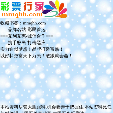
收藏书签：mmqhh.com
===品牌名站-彩民首选===
===互利互惠-诚信合作===
===携手彩民-打击黑庄===
实力造就梦想！品牌打造富翁！
以好料致富天下万民！敢跟就会赢！
本站资料尽管大胆跟料,机会要善于把握住,本站资料比任